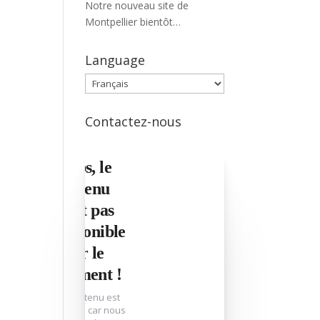
Notre nouveau site de
Montpellier bientôt
opérationnel !
Language
Language
Contactez-nous
Oups, le
contenu
n'est pas
disponible
pour le
moment !
Ce contenu est
bloqué car nous