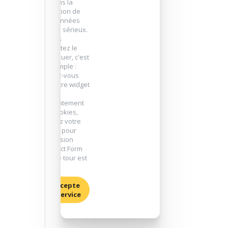
prenons la
protection de
vos données
très au sérieux.
Si vous
souhaitez le
débloquer, c'est
très simple :
rendez-vous
sur notre widget
de
consentement
des cookies,
donnez votre
accord pour
l'extension
"Contact Form
7". Et le tour est
joué !
J'accepte
ce service