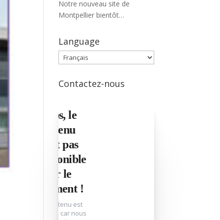
Notre nouveau site de
Montpellier bientôt
opérationnel !
Language
Language
Contactez-nous
Oups, le
contenu
n'est pas
disponible
pour le
moment !
Ce contenu est
bloqué car nous