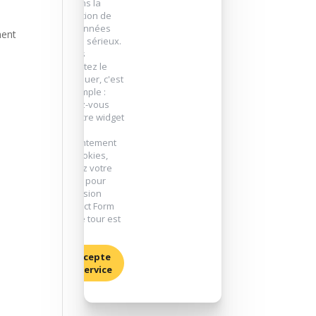
prenons la
protection de
vos données
ment
très au sérieux.
Si vous
souhaitez le
débloquer, c'est
très simple :
rendez-vous
sur notre widget
de
consentement
des cookies,
donnez votre
accord pour
l'extension
"Contact Form
7". Et le tour est
joué !
J'accepte
ce service